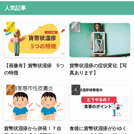
人気記事
【画像有】貨幣状湿疹 5つ
貨幣状湿疹の症状変化【写
の特徴
真あります】
貨幣状湿疹から併発！？自
食後に貨幣状湿疹がかゆく